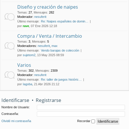
Diseño y creación de naipes
Temas
:
27
,
Mensajes
:
282
Moderador:
nesuferit
Último mensaje:
Re: Naipes españoles de domin…
por
rave
, 07 Ene 2026 12:18
Compra / Venta / Intercambio
Temas
:
3
,
Mensajes
:
5
Moderadores:
nesuferit
,
max
Último mensaje:
Vendo barajas de colección
por
sujetom2
, 13 May 2025 08:59
Varios
Temas
:
302
,
Mensajes
:
2309
Moderador:
nesuferit
Último mensaje:
Re: taller de juegos históric…
por
Iagoba
, 21 Abr 2026 21:12
Identificarse
•
Registrarse
Nombre de Usuario:
Contraseña:
Olvidé mi contraseña
Recordar