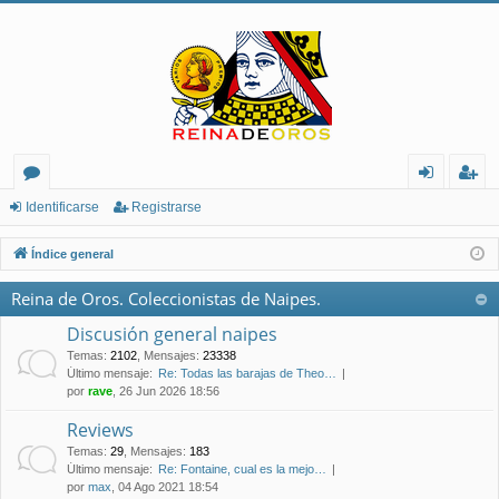
or
de
eg
Identificarse
Registrarse
os
nt
ist
Índice general
ifi
ra
Reina de Oros. Coleccionistas de Naipes.
ca
rs
Discusión general naipes
rs
e
Temas
:
2102
,
Mensajes
:
23338
Último mensaje:
Re: Todas las barajas de Theo…
e
por
rave
, 26 Jun 2026 18:56
Reviews
Temas
:
29
,
Mensajes
:
183
Último mensaje:
Re: Fontaine, cual es la mejo…
por
max
, 04 Ago 2021 18:54