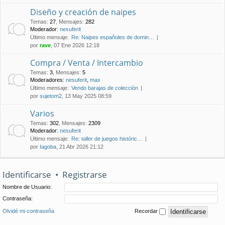
Diseño y creación de naipes
Temas
:
27
,
Mensajes
:
282
Moderador:
nesuferit
Último mensaje:
Re: Naipes españoles de domin…
por
rave
, 07 Ene 2026 12:18
Compra / Venta / Intercambio
Temas
:
3
,
Mensajes
:
5
Moderadores:
nesuferit
,
max
Último mensaje:
Vendo barajas de colección
por
sujetom2
, 13 May 2025 08:59
Varios
Temas
:
302
,
Mensajes
:
2309
Moderador:
nesuferit
Último mensaje:
Re: taller de juegos históric…
por
Iagoba
, 21 Abr 2026 21:12
Identificarse
•
Registrarse
Nombre de Usuario:
Contraseña:
Olvidé mi contraseña
Recordar