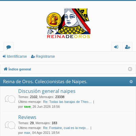
or
de
eg
Identificarse
Registrarse
os
nt
ist
Índice general
ifi
ra
Reina de Oros. Coleccionistas de Naipes.
ca
rs
Discusión general naipes
rs
e
Temas
:
2102
,
Mensajes
:
23338
Último mensaje:
Re: Todas las barajas de Theo…
e
por
rave
, 26 Jun 2026 18:56
Reviews
Temas
:
29
,
Mensajes
:
183
Último mensaje:
Re: Fontaine, cual es la mejo…
por
max
, 04 Ago 2021 18:54