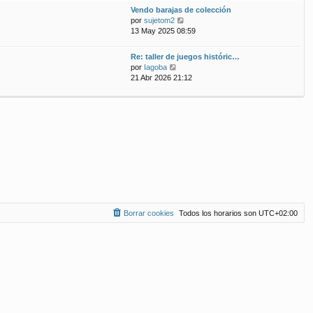
ú
m
n
Vendo barajas de colección
l
o
s
V
por
sujetom2
t
m
a
e
13 May 2025 08:59
i
e
j
r
m
n
e
ú
Re: taller de juegos históric…
o
s
l
V
por
Iagoba
m
a
t
e
21 Abr 2026 21:12
e
j
i
r
n
e
m
ú
s
o
l
a
m
t
j
e
i
e
n
m
s
o
a
m
j
e
e
n
s
a
Borrar cookies
Todos los horarios son
UTC+02:00
j
e