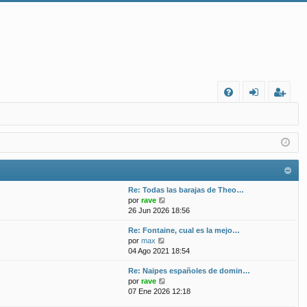
FA
de
eg
Q
nt
ist
ifi
ra
ca
rs
Re: Todas las barajas de Theo…
rs
e
V
por
rave
e
26 Jun 2026 18:56
e
r
Re: Fontaine, cual es la mejo…
ú
V
por
max
l
e
04 Ago 2021 18:54
t
r
i
Re: Naipes españoles de domin…
ú
m
V
por
rave
l
o
e
07 Ene 2026 12:18
t
m
r
i
e