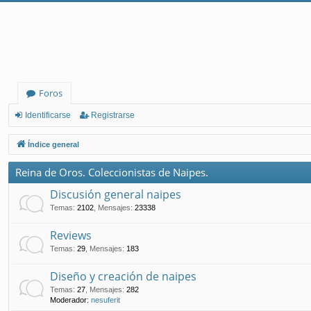
Foros
Identificarse
Registrarse
Índice general
Reina de Oros. Coleccionistas de Naipes.
Discusión general naipes
Temas
:
2102
,
Mensajes
:
23338
Reviews
Temas
:
29
,
Mensajes
:
183
Diseño y creación de naipes
Temas
:
27
,
Mensajes
:
282
Moderador:
nesuferit