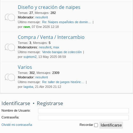
Diseño y creación de naipes
Temas
:
27
,
Mensajes
:
282
Moderador:
nesuferit
Último mensaje:
Re: Naipes españoles de domin…
por
rave
, 07 Ene 2026 12:18
Compra / Venta / Intercambio
Temas
:
3
,
Mensajes
:
5
Moderadores:
nesuferit
,
max
Último mensaje:
Vendo barajas de colección
por
sujetom2
, 13 May 2025 08:59
Varios
Temas
:
302
,
Mensajes
:
2309
Moderador:
nesuferit
Último mensaje:
Re: taller de juegos históric…
por
Iagoba
, 21 Abr 2026 21:12
Identificarse
•
Registrarse
Nombre de Usuario:
Contraseña:
Olvidé mi contraseña
Recordar