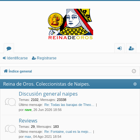
or
de
eg
Identificarse
Registrarse
os
nt
ist
Índice general
ifi
ra
Reina de Oros. Coleccionistas de Naipes.
ca
rs
Discusión general naipes
rs
e
Temas
:
2102
,
Mensajes
:
23338
Último mensaje:
Re: Todas las barajas de Theo…
e
por
rave
, 26 Jun 2026 18:56
Reviews
Temas
:
29
,
Mensajes
:
183
Último mensaje:
Re: Fontaine, cual es la mejo…
por
max
, 04 Ago 2021 18:54