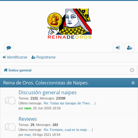
or
de
eg
Identificarse
Registrarse
os
nt
ist
Índice general
ifi
ra
Reina de Oros. Coleccionistas de Naipes.
ca
rs
Discusión general naipes
rs
e
Temas
:
2102
,
Mensajes
:
23338
Último mensaje:
Re: Todas las barajas de Theo…
e
por
rave
, 26 Jun 2026 18:56
Reviews
Temas
:
29
,
Mensajes
:
183
Último mensaje:
Re: Fontaine, cual es la mejo…
por
max
, 04 Ago 2021 18:54