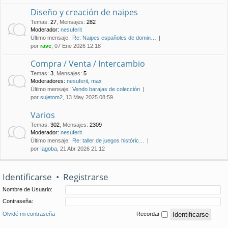
Diseño y creación de naipes
Temas
:
27
,
Mensajes
:
282
Moderador:
nesuferit
Último mensaje:
Re: Naipes españoles de domin…
por
rave
, 07 Ene 2026 12:18
Compra / Venta / Intercambio
Temas
:
3
,
Mensajes
:
5
Moderadores:
nesuferit
,
max
Último mensaje:
Vendo barajas de colección
por
sujetom2
, 13 May 2025 08:59
Varios
Temas
:
302
,
Mensajes
:
2309
Moderador:
nesuferit
Último mensaje:
Re: taller de juegos históric…
por
Iagoba
, 21 Abr 2026 21:12
Identificarse
•
Registrarse
Nombre de Usuario:
Contraseña:
Olvidé mi contraseña
Recordar