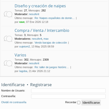
Diseño y creación de naipes
Temas
:
27
,
Mensajes
:
282
Moderador:
nesuferit
Último mensaje:
Re: Naipes españoles de domin…
por
rave
, 07 Ene 2026 12:18
Compra / Venta / Intercambio
Temas
:
3
,
Mensajes
:
5
Moderadores:
nesuferit
,
max
Último mensaje:
Vendo barajas de colección
por
sujetom2
, 13 May 2025 08:59
Varios
Temas
:
302
,
Mensajes
:
2309
Moderador:
nesuferit
Último mensaje:
Re: taller de juegos históric…
por
Iagoba
, 21 Abr 2026 21:12
Identificarse
•
Registrarse
Nombre de Usuario:
Contraseña:
Olvidé mi contraseña
Recordar