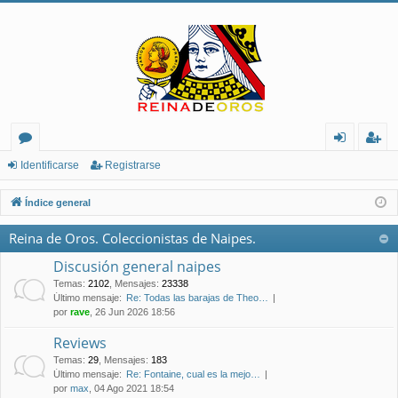
or
de
eg
Identificarse
Registrarse
os
nt
ist
Índice general
ifi
ra
Reina de Oros. Coleccionistas de Naipes.
ca
rs
Discusión general naipes
rs
e
Temas
:
2102
,
Mensajes
:
23338
Último mensaje:
Re: Todas las barajas de Theo…
e
por
rave
, 26 Jun 2026 18:56
Reviews
Temas
:
29
,
Mensajes
:
183
Último mensaje:
Re: Fontaine, cual es la mejo…
por
max
, 04 Ago 2021 18:54