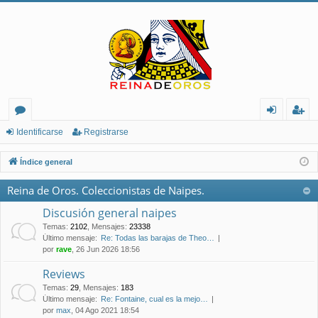
or
de
eg
Identificarse
Registrarse
os
nt
ist
Índice general
ifi
ra
Reina de Oros. Coleccionistas de Naipes.
ca
rs
Discusión general naipes
rs
e
Temas
:
2102
,
Mensajes
:
23338
Último mensaje:
Re: Todas las barajas de Theo…
e
por
rave
, 26 Jun 2026 18:56
Reviews
Temas
:
29
,
Mensajes
:
183
Último mensaje:
Re: Fontaine, cual es la mejo…
por
max
, 04 Ago 2021 18:54