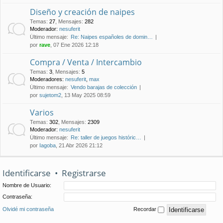
Diseño y creación de naipes
Temas
:
27
,
Mensajes
:
282
Moderador:
nesuferit
Último mensaje:
Re: Naipes españoles de domin…
por
rave
, 07 Ene 2026 12:18
Compra / Venta / Intercambio
Temas
:
3
,
Mensajes
:
5
Moderadores:
nesuferit
,
max
Último mensaje:
Vendo barajas de colección
por
sujetom2
, 13 May 2025 08:59
Varios
Temas
:
302
,
Mensajes
:
2309
Moderador:
nesuferit
Último mensaje:
Re: taller de juegos históric…
por
Iagoba
, 21 Abr 2026 21:12
Identificarse
•
Registrarse
Nombre de Usuario:
Contraseña:
Olvidé mi contraseña
Recordar