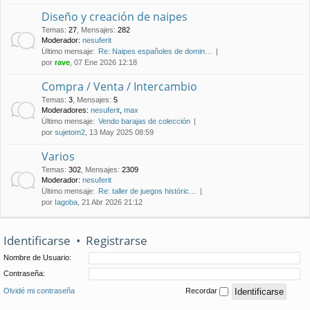
Diseño y creación de naipes
Temas
:
27
,
Mensajes
:
282
Moderador:
nesuferit
Último mensaje:
Re: Naipes españoles de domin…
por
rave
, 07 Ene 2026 12:18
Compra / Venta / Intercambio
Temas
:
3
,
Mensajes
:
5
Moderadores:
nesuferit
,
max
Último mensaje:
Vendo barajas de colección
por
sujetom2
, 13 May 2025 08:59
Varios
Temas
:
302
,
Mensajes
:
2309
Moderador:
nesuferit
Último mensaje:
Re: taller de juegos históric…
por
Iagoba
, 21 Abr 2026 21:12
Identificarse
•
Registrarse
Nombre de Usuario:
Contraseña:
Olvidé mi contraseña
Recordar