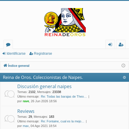
or
de
eg
Identificarse
Registrarse
os
nt
ist
Índice general
ifi
ra
Reina de Oros. Coleccionistas de Naipes.
ca
rs
Discusión general naipes
rs
e
Temas
:
2102
,
Mensajes
:
23338
Último mensaje:
Re: Todas las barajas de Theo…
e
por
rave
, 26 Jun 2026 18:56
Reviews
Temas
:
29
,
Mensajes
:
183
Último mensaje:
Re: Fontaine, cual es la mejo…
por
max
, 04 Ago 2021 18:54