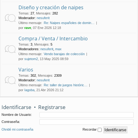
Diseño y creación de naipes
Temas
:
27
,
Mensajes
:
282
Moderador:
nesuferit
Último mensaje:
Re: Naipes españoles de domin…
por
rave
, 07 Ene 2026 12:18
Compra / Venta / Intercambio
Temas
:
3
,
Mensajes
:
5
Moderadores:
nesuferit
,
max
Último mensaje:
Vendo barajas de colección
por
sujetom2
, 13 May 2025 08:59
Varios
Temas
:
302
,
Mensajes
:
2309
Moderador:
nesuferit
Último mensaje:
Re: taller de juegos históric…
por
Iagoba
, 21 Abr 2026 21:12
Identificarse
•
Registrarse
Nombre de Usuario:
Contraseña:
Olvidé mi contraseña
Recordar