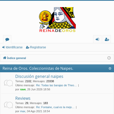
or
de
eg
Identificarse
Registrarse
os
nt
ist
Índice general
ifi
ra
Reina de Oros. Coleccionistas de Naipes.
ca
rs
Discusión general naipes
rs
e
Temas
:
2102
,
Mensajes
:
23338
Último mensaje:
Re: Todas las barajas de Theo…
e
por
rave
, 26 Jun 2026 18:56
Reviews
Temas
:
29
,
Mensajes
:
183
Último mensaje:
Re: Fontaine, cual es la mejo…
por
max
, 04 Ago 2021 18:54