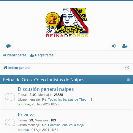
or
de
eg
Identificarse
Registrarse
os
nt
ist
Índice general
ifi
ra
Reina de Oros. Coleccionistas de Naipes.
ca
rs
Discusión general naipes
rs
e
Temas
:
2102
,
Mensajes
:
23338
Último mensaje:
Re: Todas las barajas de Theo…
e
por
rave
, 26 Jun 2026 18:56
Reviews
Temas
:
29
,
Mensajes
:
183
Último mensaje:
Re: Fontaine, cual es la mejo…
por
max
, 04 Ago 2021 18:54