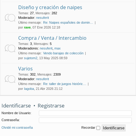
Diseño y creación de naipes
Temas
:
27
,
Mensajes
:
282
Moderador:
nesuferit
Último mensaje:
Re: Naipes españoles de domin…
por
rave
, 07 Ene 2026 12:18
Compra / Venta / Intercambio
Temas
:
3
,
Mensajes
:
5
Moderadores:
nesuferit
,
max
Último mensaje:
Vendo barajas de colección
por
sujetom2
, 13 May 2025 08:59
Varios
Temas
:
302
,
Mensajes
:
2309
Moderador:
nesuferit
Último mensaje:
Re: taller de juegos históric…
por
Iagoba
, 21 Abr 2026 21:12
Identificarse
•
Registrarse
Nombre de Usuario:
Contraseña:
Olvidé mi contraseña
Recordar