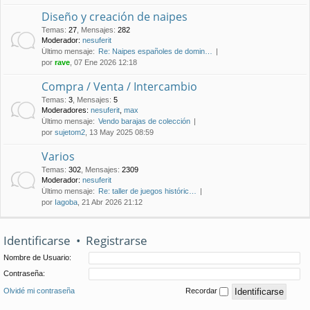
Diseño y creación de naipes
Temas
:
27
,
Mensajes
:
282
Moderador:
nesuferit
Último mensaje:
Re: Naipes españoles de domin…
por
rave
, 07 Ene 2026 12:18
Compra / Venta / Intercambio
Temas
:
3
,
Mensajes
:
5
Moderadores:
nesuferit
,
max
Último mensaje:
Vendo barajas de colección
por
sujetom2
, 13 May 2025 08:59
Varios
Temas
:
302
,
Mensajes
:
2309
Moderador:
nesuferit
Último mensaje:
Re: taller de juegos históric…
por
Iagoba
, 21 Abr 2026 21:12
Identificarse
•
Registrarse
Nombre de Usuario:
Contraseña:
Olvidé mi contraseña
Recordar