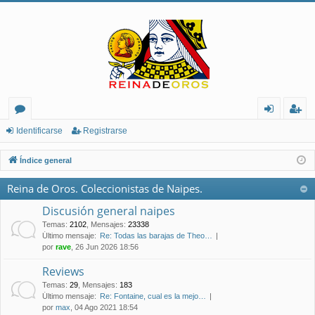
or
de
eg
Identificarse
Registrarse
os
nt
ist
Índice general
ifi
ra
Reina de Oros. Coleccionistas de Naipes.
ca
rs
Discusión general naipes
rs
e
Temas
:
2102
,
Mensajes
:
23338
Último mensaje:
Re: Todas las barajas de Theo…
e
por
rave
, 26 Jun 2026 18:56
Reviews
Temas
:
29
,
Mensajes
:
183
Último mensaje:
Re: Fontaine, cual es la mejo…
por
max
, 04 Ago 2021 18:54