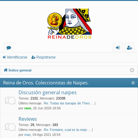
or
de
eg
Identificarse
Registrarse
os
nt
ist
Índice general
ifi
ra
Reina de Oros. Coleccionistas de Naipes.
ca
rs
Discusión general naipes
rs
e
Temas
:
2102
,
Mensajes
:
23338
Último mensaje:
Re: Todas las barajas de Theo…
e
por
rave
, 26 Jun 2026 18:56
Reviews
Temas
:
29
,
Mensajes
:
183
Último mensaje:
Re: Fontaine, cual es la mejo…
por
max
, 04 Ago 2021 18:54