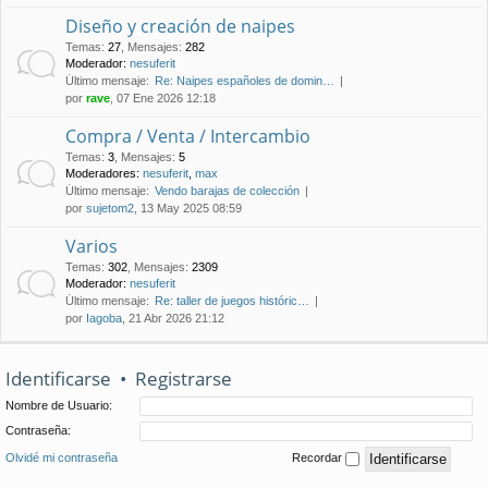
Diseño y creación de naipes
Temas
:
27
,
Mensajes
:
282
Moderador:
nesuferit
Último mensaje:
Re: Naipes españoles de domin…
por
rave
, 07 Ene 2026 12:18
Compra / Venta / Intercambio
Temas
:
3
,
Mensajes
:
5
Moderadores:
nesuferit
,
max
Último mensaje:
Vendo barajas de colección
por
sujetom2
, 13 May 2025 08:59
Varios
Temas
:
302
,
Mensajes
:
2309
Moderador:
nesuferit
Último mensaje:
Re: taller de juegos históric…
por
Iagoba
, 21 Abr 2026 21:12
Identificarse
•
Registrarse
Nombre de Usuario:
Contraseña:
Olvidé mi contraseña
Recordar