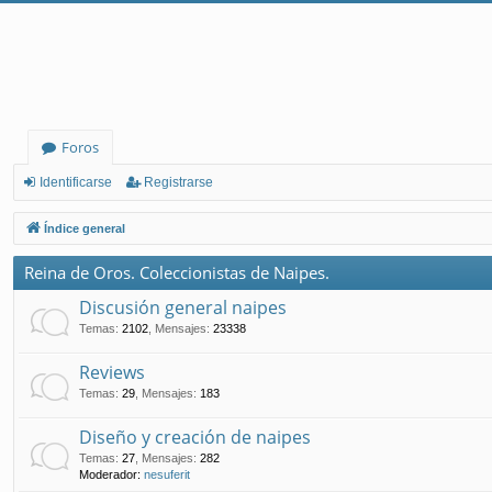
Foros
Identificarse
Registrarse
Índice general
Reina de Oros. Coleccionistas de Naipes.
Discusión general naipes
Temas
:
2102
,
Mensajes
:
23338
Reviews
Temas
:
29
,
Mensajes
:
183
Diseño y creación de naipes
Temas
:
27
,
Mensajes
:
282
Moderador:
nesuferit