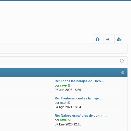
FA
de
eg
Q
nt
ist
ifi
ra
ca
rs
Re: Todas las barajas de Theo…
rs
e
V
por
rave
e
26 Jun 2026 18:56
e
r
Re: Fontaine, cual es la mejo…
ú
V
por
max
l
e
04 Ago 2021 18:54
t
r
i
Re: Naipes españoles de domin…
ú
m
V
por
rave
l
o
e
07 Ene 2026 12:18
t
m
r
i
e