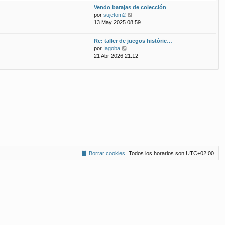
ú
m
n
Vendo barajas de colección
l
o
s
V
por
sujetom2
t
m
a
e
13 May 2025 08:59
i
e
j
r
m
n
e
ú
Re: taller de juegos históric…
o
s
l
V
por
Iagoba
m
a
t
e
21 Abr 2026 21:12
e
j
i
r
n
e
m
ú
s
o
l
a
m
t
j
e
i
e
n
m
s
o
a
m
j
e
e
n
s
a
Borrar cookies
Todos los horarios son
UTC+02:00
j
e