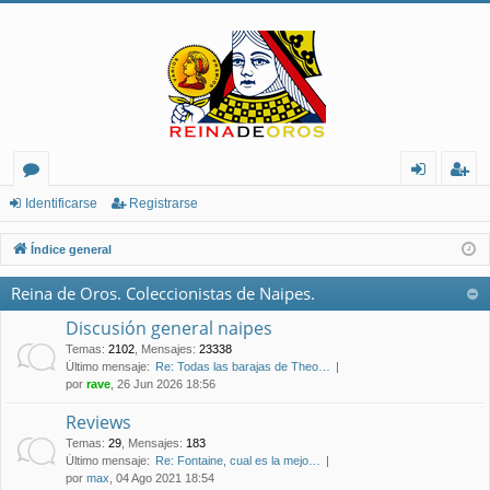
or
de
eg
Identificarse
Registrarse
os
nt
ist
Índice general
ifi
ra
Reina de Oros. Coleccionistas de Naipes.
ca
rs
Discusión general naipes
rs
e
Temas
:
2102
,
Mensajes
:
23338
Último mensaje:
Re: Todas las barajas de Theo…
e
por
rave
, 26 Jun 2026 18:56
Reviews
Temas
:
29
,
Mensajes
:
183
Último mensaje:
Re: Fontaine, cual es la mejo…
por
max
, 04 Ago 2021 18:54