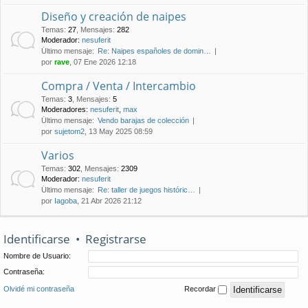
Diseño y creación de naipes
Temas
:
27
,
Mensajes
:
282
Moderador:
nesuferit
Último mensaje:
Re: Naipes españoles de domin…
por
rave
, 07 Ene 2026 12:18
Compra / Venta / Intercambio
Temas
:
3
,
Mensajes
:
5
Moderadores:
nesuferit
,
max
Último mensaje:
Vendo barajas de colección
por
sujetom2
, 13 May 2025 08:59
Varios
Temas
:
302
,
Mensajes
:
2309
Moderador:
nesuferit
Último mensaje:
Re: taller de juegos históric…
por
Iagoba
, 21 Abr 2026 21:12
Identificarse
•
Registrarse
Nombre de Usuario:
Contraseña:
Olvidé mi contraseña
Recordar