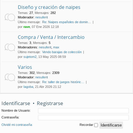
Diseño y creación de naipes
Temas
:
27
,
Mensajes
:
282
Moderador:
nesuferit
Último mensaje:
Re: Naipes españoles de domin…
por
rave
, 07 Ene 2026 12:18
Compra / Venta / Intercambio
Temas
:
3
,
Mensajes
:
5
Moderadores:
nesuferit
,
max
Último mensaje:
Vendo barajas de colección
por
sujetom2
, 13 May 2025 08:59
Varios
Temas
:
302
,
Mensajes
:
2309
Moderador:
nesuferit
Último mensaje:
Re: taller de juegos históric…
por
Iagoba
, 21 Abr 2026 21:12
Identificarse
•
Registrarse
Nombre de Usuario:
Contraseña:
Olvidé mi contraseña
Recordar