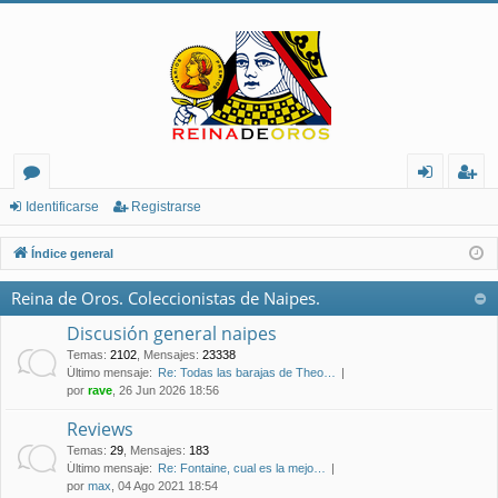
or
de
eg
Identificarse
Registrarse
os
nt
ist
Índice general
ifi
ra
Reina de Oros. Coleccionistas de Naipes.
ca
rs
Discusión general naipes
rs
e
Temas
:
2102
,
Mensajes
:
23338
Último mensaje:
Re: Todas las barajas de Theo…
e
por
rave
, 26 Jun 2026 18:56
Reviews
Temas
:
29
,
Mensajes
:
183
Último mensaje:
Re: Fontaine, cual es la mejo…
por
max
, 04 Ago 2021 18:54