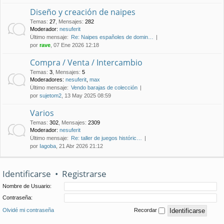
Diseño y creación de naipes
Temas
:
27
,
Mensajes
:
282
Moderador:
nesuferit
Último mensaje:
Re: Naipes españoles de domin…
por
rave
, 07 Ene 2026 12:18
Compra / Venta / Intercambio
Temas
:
3
,
Mensajes
:
5
Moderadores:
nesuferit
,
max
Último mensaje:
Vendo barajas de colección
por
sujetom2
, 13 May 2025 08:59
Varios
Temas
:
302
,
Mensajes
:
2309
Moderador:
nesuferit
Último mensaje:
Re: taller de juegos históric…
por
Iagoba
, 21 Abr 2026 21:12
Identificarse
•
Registrarse
Nombre de Usuario:
Contraseña:
Olvidé mi contraseña
Recordar