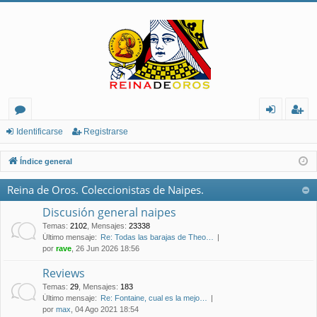
or
de
eg
Identificarse
Registrarse
os
nt
ist
Índice general
ifi
ra
Reina de Oros. Coleccionistas de Naipes.
ca
rs
Discusión general naipes
rs
e
Temas
:
2102
,
Mensajes
:
23338
Último mensaje:
Re: Todas las barajas de Theo…
e
por
rave
, 26 Jun 2026 18:56
Reviews
Temas
:
29
,
Mensajes
:
183
Último mensaje:
Re: Fontaine, cual es la mejo…
por
max
, 04 Ago 2021 18:54