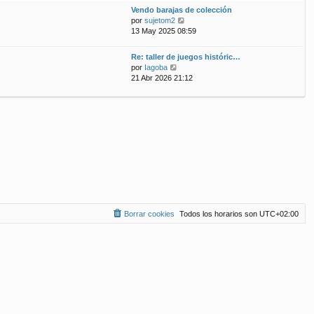
ú
m
n
Vendo barajas de colección
l
o
s
V
por
sujetom2
t
m
a
e
13 May 2025 08:59
i
e
j
r
m
n
e
ú
Re: taller de juegos históric…
o
s
l
V
por
Iagoba
m
a
t
e
21 Abr 2026 21:12
e
j
i
r
n
e
m
ú
s
o
l
a
m
t
j
e
i
e
n
m
s
o
a
m
j
e
e
n
s
a
Borrar cookies
Todos los horarios son
UTC+02:00
j
e