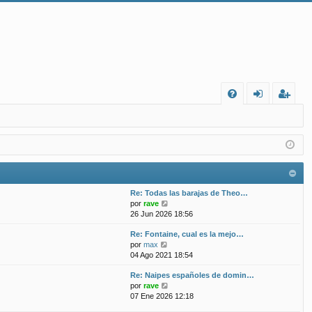
FA
de
eg
Q
nt
ist
ifi
ra
ca
rs
Re: Todas las barajas de Theo…
rs
e
V
por
rave
e
26 Jun 2026 18:56
e
r
Re: Fontaine, cual es la mejo…
ú
V
por
max
l
e
04 Ago 2021 18:54
t
r
i
Re: Naipes españoles de domin…
ú
m
V
por
rave
l
o
e
07 Ene 2026 12:18
t
m
r
i
e