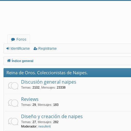
Foros
Identificarse
Registrarse
Índice general
Reina de Oros. Coleccionistas de Naipes.
Discusión general naipes
Temas
:
2102
,
Mensajes
:
23338
Reviews
Temas
:
29
,
Mensajes
:
183
Diseño y creación de naipes
Temas
:
27
,
Mensajes
:
282
Moderador:
nesuferit