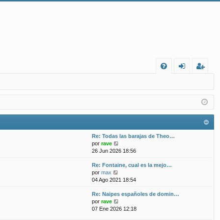
FA
de
eg
Q
nt
ist
ifi
ra
ca
rs
Re: Todas las barajas de Theo…
rs
e
V
por
rave
e
26 Jun 2026 18:56
e
r
Re: Fontaine, cual es la mejo…
ú
V
por
max
l
e
04 Ago 2021 18:54
t
r
i
Re: Naipes españoles de domin…
ú
m
V
por
rave
l
o
e
07 Ene 2026 12:18
t
m
r
i
e