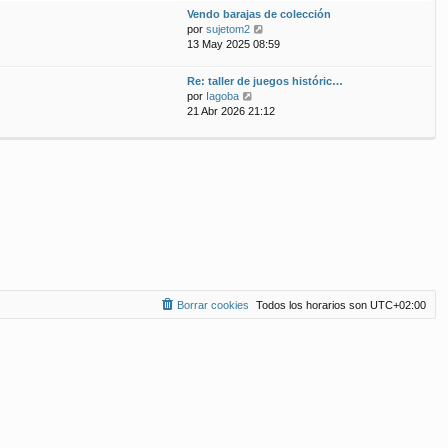
ú
m
n
Vendo barajas de colección
l
o
s
V
por
sujetom2
t
m
a
e
13 May 2025 08:59
i
e
j
r
m
n
e
ú
Re: taller de juegos históric…
o
s
l
V
por
Iagoba
m
a
t
e
21 Abr 2026 21:12
e
j
i
r
n
e
m
ú
s
o
l
a
m
t
j
e
i
e
n
m
s
o
a
m
j
e
e
n
s
a
Borrar cookies
Todos los horarios son
UTC+02:00
j
e