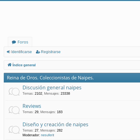
Foros
Identificarse
Registrarse
Índice general
Reina de Oros. Coleccionistas de Naipes.
Discusión general naipes
Temas
:
2102
,
Mensajes
:
23338
Reviews
Temas
:
29
,
Mensajes
:
183
Diseño y creación de naipes
Temas
:
27
,
Mensajes
:
282
Moderador:
nesuferit