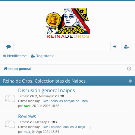
or
de
eg
Identificarse
Registrarse
os
nt
ist
Índice general
ifi
ra
Reina de Oros. Coleccionistas de Naipes.
ca
rs
Discusión general naipes
rs
e
Temas
:
2102
,
Mensajes
:
23338
Último mensaje:
Re: Todas las barajas de Theo…
e
por
rave
, 26 Jun 2026 18:56
Reviews
Temas
:
29
,
Mensajes
:
183
Último mensaje:
Re: Fontaine, cual es la mejo…
por
max
, 04 Ago 2021 18:54