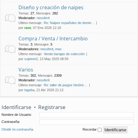
Diseño y creación de naipes
Temas
:
27
,
Mensajes
:
282
Moderador:
nesuferit
Último mensaje:
Re: Naipes españoles de domin…
por
rave
, 07 Ene 2026 12:18
Compra / Venta / Intercambio
Temas
:
3
,
Mensajes
:
5
Moderadores:
nesuferit
,
max
Último mensaje:
Vendo barajas de colección
por
sujetom2
, 13 May 2025 08:59
Varios
Temas
:
302
,
Mensajes
:
2309
Moderador:
nesuferit
Último mensaje:
Re: taller de juegos históric…
por
Iagoba
, 21 Abr 2026 21:12
Identificarse
•
Registrarse
Nombre de Usuario:
Contraseña:
Olvidé mi contraseña
Recordar