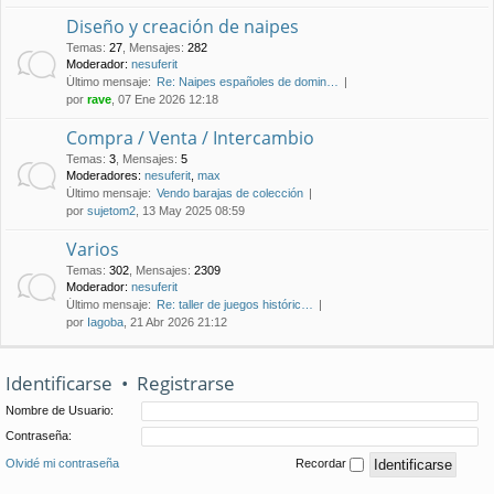
Diseño y creación de naipes
Temas
:
27
,
Mensajes
:
282
Moderador:
nesuferit
Último mensaje:
Re: Naipes españoles de domin…
por
rave
, 07 Ene 2026 12:18
Compra / Venta / Intercambio
Temas
:
3
,
Mensajes
:
5
Moderadores:
nesuferit
,
max
Último mensaje:
Vendo barajas de colección
por
sujetom2
, 13 May 2025 08:59
Varios
Temas
:
302
,
Mensajes
:
2309
Moderador:
nesuferit
Último mensaje:
Re: taller de juegos históric…
por
Iagoba
, 21 Abr 2026 21:12
Identificarse
•
Registrarse
Nombre de Usuario:
Contraseña:
Olvidé mi contraseña
Recordar