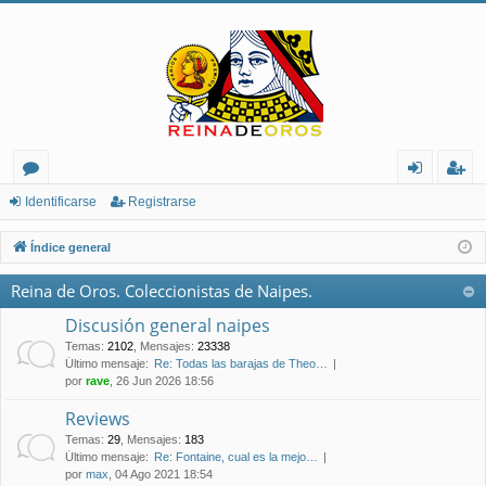
or
de
eg
Identificarse
Registrarse
os
nt
ist
Índice general
ifi
ra
Reina de Oros. Coleccionistas de Naipes.
ca
rs
Discusión general naipes
rs
e
Temas
:
2102
,
Mensajes
:
23338
Último mensaje:
Re: Todas las barajas de Theo…
e
por
rave
, 26 Jun 2026 18:56
Reviews
Temas
:
29
,
Mensajes
:
183
Último mensaje:
Re: Fontaine, cual es la mejo…
por
max
, 04 Ago 2021 18:54