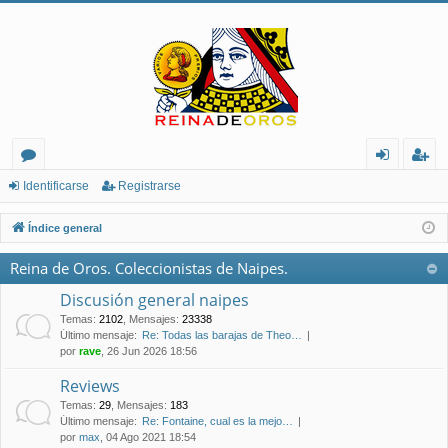
or
de
eg
Identificarse
Registrarse
os
nt
ist
Índice general
ifi
ra
Reina de Oros. Coleccionistas de Naipes.
ca
rs
Discusión general naipes
rs
e
Temas
:
2102
,
Mensajes
:
23338
Último mensaje:
Re: Todas las barajas de Theo…
e
por
rave
, 26 Jun 2026 18:56
Reviews
Temas
:
29
,
Mensajes
:
183
Último mensaje:
Re: Fontaine, cual es la mejo…
por
max
, 04 Ago 2021 18:54