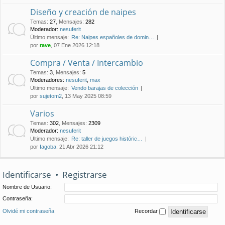
Diseño y creación de naipes
Temas
:
27
,
Mensajes
:
282
Moderador:
nesuferit
Último mensaje:
Re: Naipes españoles de domin…
por
rave
, 07 Ene 2026 12:18
Compra / Venta / Intercambio
Temas
:
3
,
Mensajes
:
5
Moderadores:
nesuferit
,
max
Último mensaje:
Vendo barajas de colección
por
sujetom2
, 13 May 2025 08:59
Varios
Temas
:
302
,
Mensajes
:
2309
Moderador:
nesuferit
Último mensaje:
Re: taller de juegos históric…
por
Iagoba
, 21 Abr 2026 21:12
Identificarse
•
Registrarse
Nombre de Usuario:
Contraseña:
Olvidé mi contraseña
Recordar