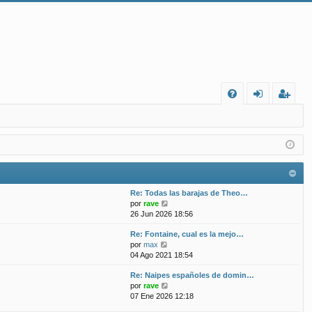
FA
de
eg
Q
nt
ist
ifi
ra
ca
rs
Re: Todas las barajas de Theo…
rs
e
V
por
rave
e
26 Jun 2026 18:56
e
r
Re: Fontaine, cual es la mejo…
ú
V
por
max
l
e
04 Ago 2021 18:54
t
r
i
Re: Naipes españoles de domin…
ú
m
V
por
rave
l
o
e
07 Ene 2026 12:18
t
m
r
i
e