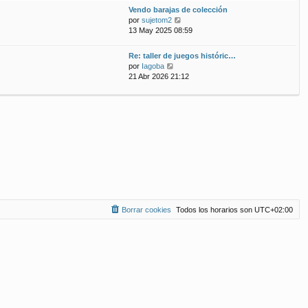
ú
m
n
Vendo barajas de colección
l
o
s
V
por
sujetom2
t
m
a
e
13 May 2025 08:59
i
e
j
r
m
n
e
ú
Re: taller de juegos históric…
o
s
l
V
por
Iagoba
m
a
t
e
21 Abr 2026 21:12
e
j
i
r
n
e
m
ú
s
o
l
a
m
t
j
e
i
e
n
m
s
o
a
m
j
e
e
n
s
a
Borrar cookies
Todos los horarios son
UTC+02:00
j
e