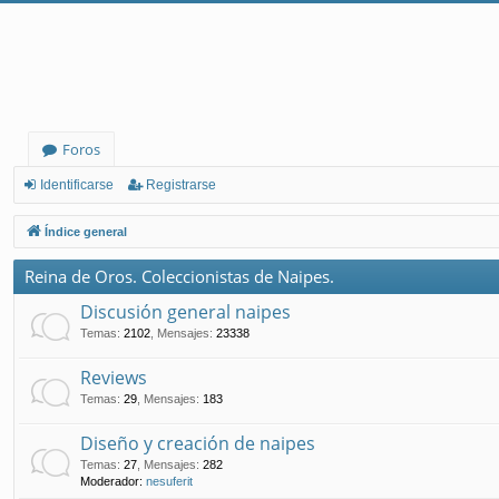
Foros
Identificarse
Registrarse
Índice general
Reina de Oros. Coleccionistas de Naipes.
Discusión general naipes
Temas
:
2102
,
Mensajes
:
23338
Reviews
Temas
:
29
,
Mensajes
:
183
Diseño y creación de naipes
Temas
:
27
,
Mensajes
:
282
Moderador:
nesuferit