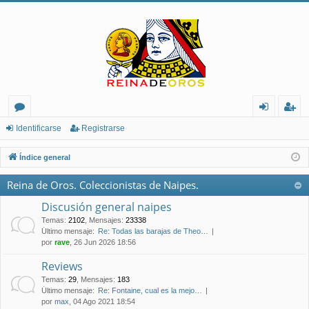
or
de
eg
Identificarse
Registrarse
os
nt
ist
Índice general
ifi
ra
Reina de Oros. Coleccionistas de Naipes.
ca
rs
Discusión general naipes
rs
e
Temas
:
2102
,
Mensajes
:
23338
Último mensaje:
Re: Todas las barajas de Theo…
e
por
rave
, 26 Jun 2026 18:56
Reviews
Temas
:
29
,
Mensajes
:
183
Último mensaje:
Re: Fontaine, cual es la mejo…
por
max
, 04 Ago 2021 18:54