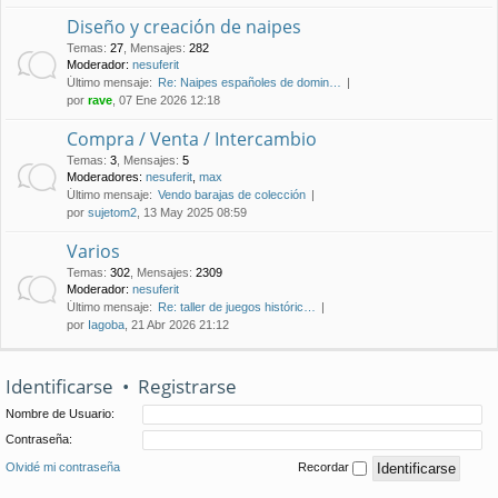
Diseño y creación de naipes
Temas
:
27
,
Mensajes
:
282
Moderador:
nesuferit
Último mensaje:
Re: Naipes españoles de domin…
por
rave
, 07 Ene 2026 12:18
Compra / Venta / Intercambio
Temas
:
3
,
Mensajes
:
5
Moderadores:
nesuferit
,
max
Último mensaje:
Vendo barajas de colección
por
sujetom2
, 13 May 2025 08:59
Varios
Temas
:
302
,
Mensajes
:
2309
Moderador:
nesuferit
Último mensaje:
Re: taller de juegos históric…
por
Iagoba
, 21 Abr 2026 21:12
Identificarse
•
Registrarse
Nombre de Usuario:
Contraseña:
Olvidé mi contraseña
Recordar