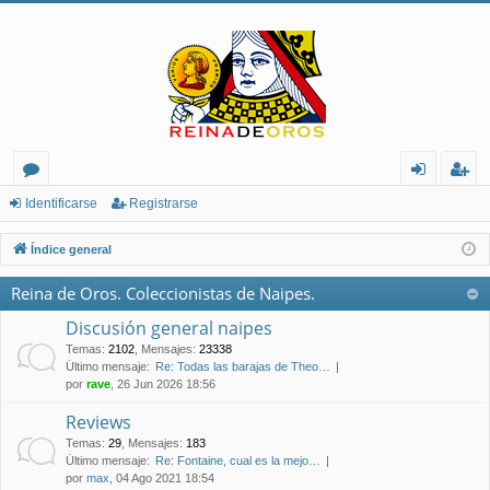
or
de
eg
Identificarse
Registrarse
os
nt
ist
Índice general
ifi
ra
Reina de Oros. Coleccionistas de Naipes.
ca
rs
Discusión general naipes
rs
e
Temas
:
2102
,
Mensajes
:
23338
Último mensaje:
Re: Todas las barajas de Theo…
e
por
rave
, 26 Jun 2026 18:56
Reviews
Temas
:
29
,
Mensajes
:
183
Último mensaje:
Re: Fontaine, cual es la mejo…
por
max
, 04 Ago 2021 18:54