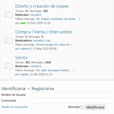
Diseño y creación de naipes
Temas
:
27
,
Mensajes
:
282
Moderador:
nesuferit
Último mensaje:
Re: Naipes españoles de domin…
por
rave
, 07 Ene 2026 12:18
Compra / Venta / Intercambio
Temas
:
3
,
Mensajes
:
5
Moderadores:
nesuferit
,
max
Último mensaje:
Vendo barajas de colección
por
sujetom2
, 13 May 2025 08:59
Varios
Temas
:
302
,
Mensajes
:
2309
Moderador:
nesuferit
Último mensaje:
Re: taller de juegos históric…
por
Iagoba
, 21 Abr 2026 21:12
Identificarse
•
Registrarse
Nombre de Usuario:
Contraseña:
Olvidé mi contraseña
Recordar