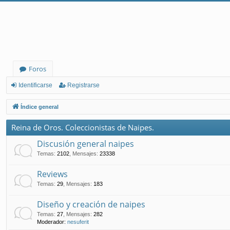
Foros
Identificarse
Registrarse
Índice general
Reina de Oros. Coleccionistas de Naipes.
Discusión general naipes
Temas
:
2102
,
Mensajes
:
23338
Reviews
Temas
:
29
,
Mensajes
:
183
Diseño y creación de naipes
Temas
:
27
,
Mensajes
:
282
Moderador:
nesuferit