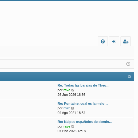
FA
de
eg
Q
nt
ist
ifi
ra
ca
rs
Re: Todas las barajas de Theo…
rs
e
V
por
rave
e
26 Jun 2026 18:56
e
r
Re: Fontaine, cual es la mejo…
ú
V
por
max
l
e
04 Ago 2021 18:54
t
r
i
Re: Naipes españoles de domin…
ú
m
V
por
rave
l
o
e
07 Ene 2026 12:18
t
m
r
i
e