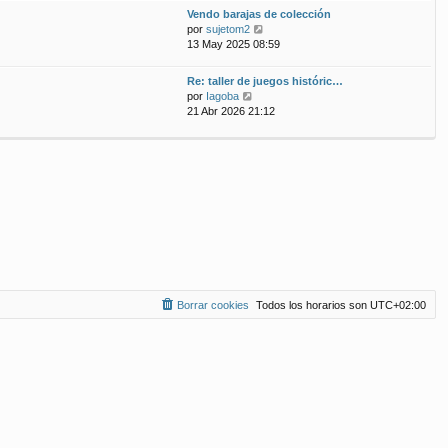
ú
m
n
Vendo barajas de colección
l
o
s
V
por
sujetom2
t
m
a
e
13 May 2025 08:59
i
e
j
r
m
n
e
ú
Re: taller de juegos históric…
o
s
l
V
por
Iagoba
m
a
t
e
21 Abr 2026 21:12
e
j
i
r
n
e
m
ú
s
o
l
a
m
t
j
e
i
e
n
m
s
o
a
m
j
e
e
n
s
a
Borrar cookies
Todos los horarios son
UTC+02:00
j
e