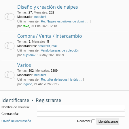
Diseño y creación de naipes
Temas
:
27
,
Mensajes
:
282
Moderador:
nesuferit
Último mensaje:
Re: Naipes españoles de domin…
por
rave
, 07 Ene 2026 12:18
Compra / Venta / Intercambio
Temas
:
3
,
Mensajes
:
5
Moderadores:
nesuferit
,
max
Último mensaje:
Vendo barajas de colección
por
sujetom2
, 13 May 2025 08:59
Varios
Temas
:
302
,
Mensajes
:
2309
Moderador:
nesuferit
Último mensaje:
Re: taller de juegos históric…
por
Iagoba
, 21 Abr 2026 21:12
Identificarse
•
Registrarse
Nombre de Usuario:
Contraseña:
Olvidé mi contraseña
Recordar