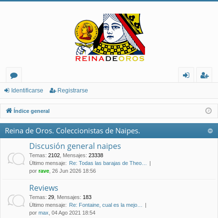
or
de
eg
Identificarse
Registrarse
os
nt
ist
Índice general
ifi
ra
Reina de Oros. Coleccionistas de Naipes.
ca
rs
Discusión general naipes
rs
e
Temas
:
2102
,
Mensajes
:
23338
Último mensaje:
Re: Todas las barajas de Theo…
e
por
rave
, 26 Jun 2026 18:56
Reviews
Temas
:
29
,
Mensajes
:
183
Último mensaje:
Re: Fontaine, cual es la mejo…
por
max
, 04 Ago 2021 18:54