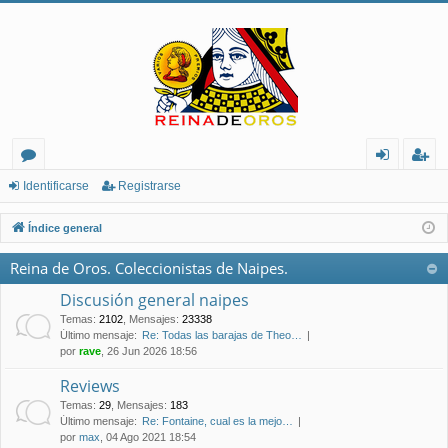
or
de
eg
Identificarse
Registrarse
os
nt
ist
Índice general
ifi
ra
Reina de Oros. Coleccionistas de Naipes.
ca
rs
Discusión general naipes
rs
e
Temas
:
2102
,
Mensajes
:
23338
Último mensaje:
Re: Todas las barajas de Theo…
e
por
rave
, 26 Jun 2026 18:56
Reviews
Temas
:
29
,
Mensajes
:
183
Último mensaje:
Re: Fontaine, cual es la mejo…
por
max
, 04 Ago 2021 18:54