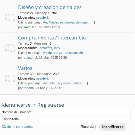
Diseño y creación de naipes
Temas
:
27
,
Mensajes
:
282
Moderador:
nesuferit
Último mensaje:
Re: Naipes españoles de domin…
por
rave
, 07 Ene 2026 12:18
Compra / Venta / Intercambio
Temas
:
3
,
Mensajes
:
5
Moderadores:
nesuferit
,
max
Último mensaje:
Vendo barajas de colección
por
sujetom2
, 13 May 2025 08:59
Varios
Temas
:
302
,
Mensajes
:
2309
Moderador:
nesuferit
Último mensaje:
Re: taller de juegos históric…
por
Iagoba
, 21 Abr 2026 21:12
Identificarse
•
Registrarse
Nombre de Usuario:
Contraseña:
Olvidé mi contraseña
Recordar