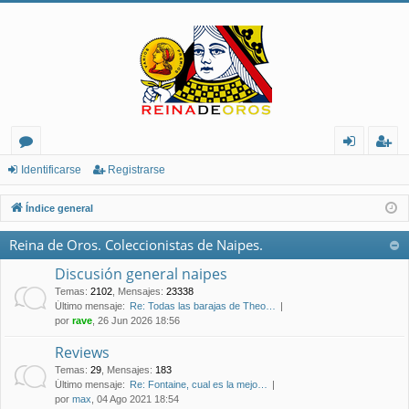
or
de
eg
Identificarse
Registrarse
os
nt
ist
Índice general
ifi
ra
Reina de Oros. Coleccionistas de Naipes.
ca
rs
Discusión general naipes
rs
e
Temas
:
2102
,
Mensajes
:
23338
Último mensaje:
Re: Todas las barajas de Theo…
e
por
rave
, 26 Jun 2026 18:56
Reviews
Temas
:
29
,
Mensajes
:
183
Último mensaje:
Re: Fontaine, cual es la mejo…
por
max
, 04 Ago 2021 18:54