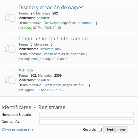
Diseño y creación de naipes
Temas
:
27
,
Mensajes
:
282
Moderador:
nesuferit
Último mensaje:
Re: Naipes españoles de domin…
por
rave
, 07 Ene 2026 12:18
Compra / Venta / Intercambio
Temas
:
3
,
Mensajes
:
5
Moderadores:
nesuferit
,
max
Último mensaje:
Vendo barajas de colección
por
sujetom2
, 13 May 2025 08:59
Varios
Temas
:
302
,
Mensajes
:
2309
Moderador:
nesuferit
Último mensaje:
Re: taller de juegos históric…
por
Iagoba
, 21 Abr 2026 21:12
Identificarse
•
Registrarse
Nombre de Usuario:
Contraseña:
Olvidé mi contraseña
Recordar