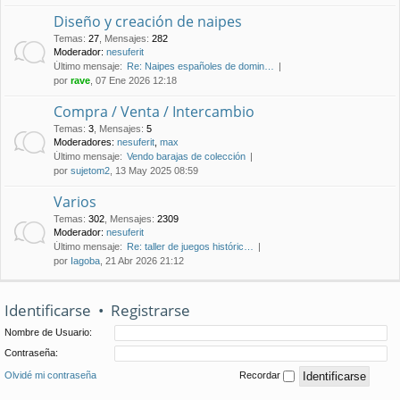
Diseño y creación de naipes
Temas
:
27
,
Mensajes
:
282
Moderador:
nesuferit
Último mensaje:
Re: Naipes españoles de domin…
por
rave
, 07 Ene 2026 12:18
Compra / Venta / Intercambio
Temas
:
3
,
Mensajes
:
5
Moderadores:
nesuferit
,
max
Último mensaje:
Vendo barajas de colección
por
sujetom2
, 13 May 2025 08:59
Varios
Temas
:
302
,
Mensajes
:
2309
Moderador:
nesuferit
Último mensaje:
Re: taller de juegos históric…
por
Iagoba
, 21 Abr 2026 21:12
Identificarse
•
Registrarse
Nombre de Usuario:
Contraseña:
Olvidé mi contraseña
Recordar