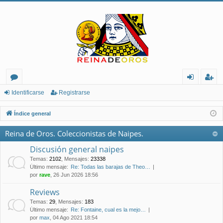
or
de
eg
Identificarse
Registrarse
os
nt
ist
Índice general
ifi
ra
Reina de Oros. Coleccionistas de Naipes.
ca
rs
Discusión general naipes
rs
e
Temas
:
2102
,
Mensajes
:
23338
Último mensaje:
Re: Todas las barajas de Theo…
e
por
rave
, 26 Jun 2026 18:56
Reviews
Temas
:
29
,
Mensajes
:
183
Último mensaje:
Re: Fontaine, cual es la mejo…
por
max
, 04 Ago 2021 18:54