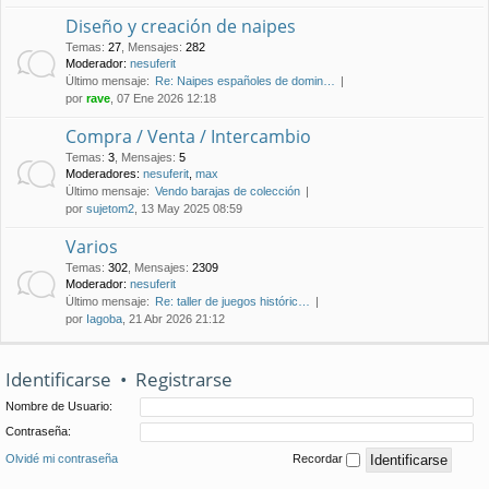
Diseño y creación de naipes
Temas
:
27
,
Mensajes
:
282
Moderador:
nesuferit
Último mensaje:
Re: Naipes españoles de domin…
por
rave
, 07 Ene 2026 12:18
Compra / Venta / Intercambio
Temas
:
3
,
Mensajes
:
5
Moderadores:
nesuferit
,
max
Último mensaje:
Vendo barajas de colección
por
sujetom2
, 13 May 2025 08:59
Varios
Temas
:
302
,
Mensajes
:
2309
Moderador:
nesuferit
Último mensaje:
Re: taller de juegos históric…
por
Iagoba
, 21 Abr 2026 21:12
Identificarse
•
Registrarse
Nombre de Usuario:
Contraseña:
Olvidé mi contraseña
Recordar