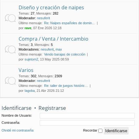
Diseño y creación de naipes
Temas
:
27
,
Mensajes
:
282
Moderador:
nesuferit
Último mensaje:
Re: Naipes españoles de domin…
por
rave
, 07 Ene 2026 12:18
Compra / Venta / Intercambio
Temas
:
3
,
Mensajes
:
5
Moderadores:
nesuferit
,
max
Último mensaje:
Vendo barajas de colección
por
sujetom2
, 13 May 2025 08:59
Varios
Temas
:
302
,
Mensajes
:
2309
Moderador:
nesuferit
Último mensaje:
Re: taller de juegos históric…
por
Iagoba
, 21 Abr 2026 21:12
Identificarse
•
Registrarse
Nombre de Usuario:
Contraseña:
Olvidé mi contraseña
Recordar