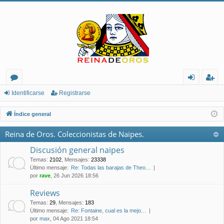
or
de
eg
Identificarse
Registrarse
os
nt
ist
Índice general
ifi
ra
Reina de Oros. Coleccionistas de Naipes.
ca
rs
Discusión general naipes
rs
e
Temas
:
2102
,
Mensajes
:
23338
Último mensaje:
Re: Todas las barajas de Theo…
e
por
rave
, 26 Jun 2026 18:56
Reviews
Temas
:
29
,
Mensajes
:
183
Último mensaje:
Re: Fontaine, cual es la mejo…
por
max
, 04 Ago 2021 18:54