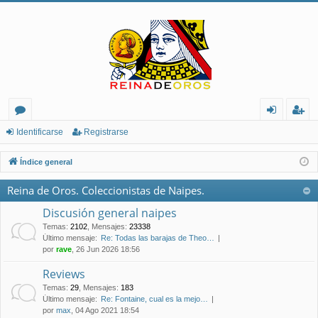
or
de
eg
Identificarse
Registrarse
os
nt
ist
Índice general
ifi
ra
Reina de Oros. Coleccionistas de Naipes.
ca
rs
Discusión general naipes
rs
e
Temas
:
2102
,
Mensajes
:
23338
Último mensaje:
Re: Todas las barajas de Theo…
e
por
rave
, 26 Jun 2026 18:56
Reviews
Temas
:
29
,
Mensajes
:
183
Último mensaje:
Re: Fontaine, cual es la mejo…
por
max
, 04 Ago 2021 18:54