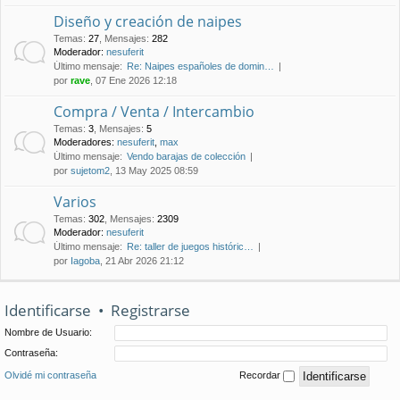
Diseño y creación de naipes
Temas
:
27
,
Mensajes
:
282
Moderador:
nesuferit
Último mensaje:
Re: Naipes españoles de domin…
por
rave
, 07 Ene 2026 12:18
Compra / Venta / Intercambio
Temas
:
3
,
Mensajes
:
5
Moderadores:
nesuferit
,
max
Último mensaje:
Vendo barajas de colección
por
sujetom2
, 13 May 2025 08:59
Varios
Temas
:
302
,
Mensajes
:
2309
Moderador:
nesuferit
Último mensaje:
Re: taller de juegos históric…
por
Iagoba
, 21 Abr 2026 21:12
Identificarse
•
Registrarse
Nombre de Usuario:
Contraseña:
Olvidé mi contraseña
Recordar