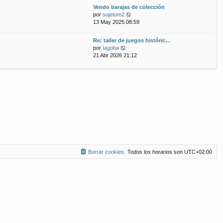
ú
m
n
Vendo barajas de colección
l
o
s
V
por
sujetom2
t
m
a
e
13 May 2025 08:59
i
e
j
r
m
n
e
ú
Re: taller de juegos históric…
o
s
l
V
por
Iagoba
m
a
t
e
21 Abr 2026 21:12
e
j
i
r
n
e
m
ú
s
o
l
a
m
t
j
e
i
e
n
m
s
o
a
m
j
e
e
n
s
a
Borrar cookies
Todos los horarios son
UTC+02:00
j
e