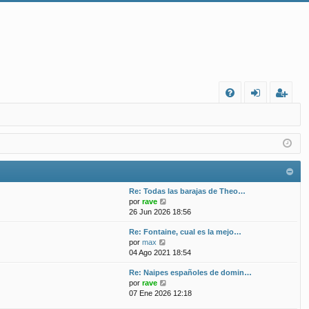
FA
de
eg
Q
nt
ist
ifi
ra
ca
rs
Re: Todas las barajas de Theo…
rs
e
V
por
rave
e
26 Jun 2026 18:56
e
r
Re: Fontaine, cual es la mejo…
ú
V
por
max
l
e
04 Ago 2021 18:54
t
r
i
Re: Naipes españoles de domin…
ú
m
V
por
rave
l
o
e
07 Ene 2026 12:18
t
m
r
i
e