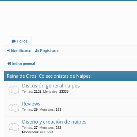
Foros
Identificarse
Registrarse
Índice general
Reina de Oros. Coleccionistas de Naipes.
Discusión general naipes
Temas
:
2102
,
Mensajes
:
23338
Reviews
Temas
:
29
,
Mensajes
:
183
Diseño y creación de naipes
Temas
:
27
,
Mensajes
:
282
Moderador:
nesuferit